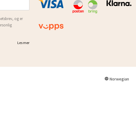
etsbrev, og er
ersonlig
Les mer
Norwegian