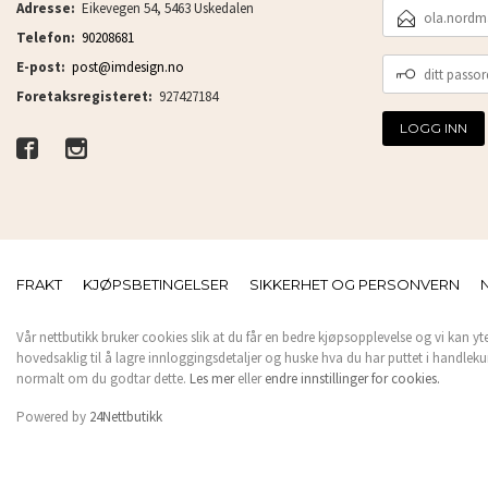
E-
Adresse:
Eikevegen 54, 5463 Uskedalen
POSTADRESSE
Telefon:
90208681
DITT
E-post:
post@imdesign.no
PASSORD
Foretaksregisteret:
927427184
FRAKT
KJØPSBETINGELSER
SIKKERHET OG PERSONVERN
Vår nettbutikk bruker cookies slik at du får en bedre kjøpsopplevelse og vi kan yt
hovedsaklig til å lagre innloggingsdetaljer og huske hva du har puttet i handleku
normalt om du godtar dette.
Les mer
eller
endre innstillinger for cookies.
Powered by
24Nettbutikk