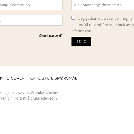
Jeg godtar at dere sender meg nyh
innforstått med vilkårene for bruk av p
informasjon
Glemt passord?
NYHETSBREV
OFTE STILTE SPØRSMÅL
e deg bedre service. Vi bruker cookies
rven din. Fortsett å bruke siden som