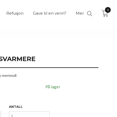
0
Refusjon
Gave til en venn?
Mer
SVARMERE
 merinoull
På lager
ANTALL