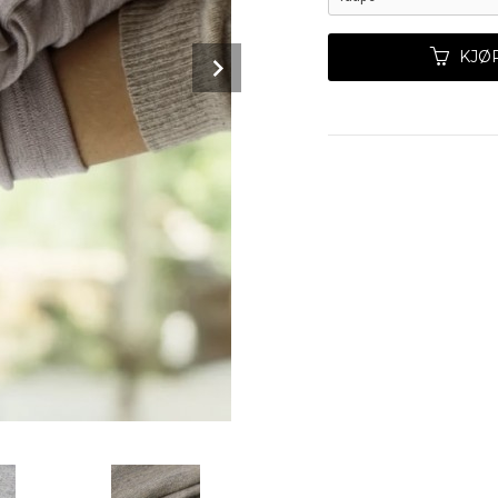
Next
KJØ
Lys grå