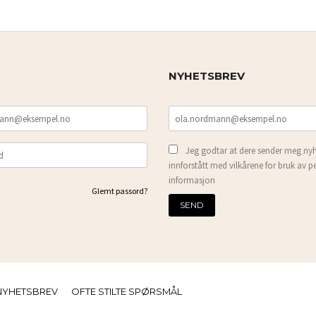
NYHETSBREV
Jeg godtar at dere sender meg nyh
innforstått med vilkårene for bruk av p
informasjon
Glemt passord?
NYHETSBREV
OFTE STILTE SPØRSMÅL