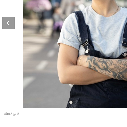
Prev
Mørk grå