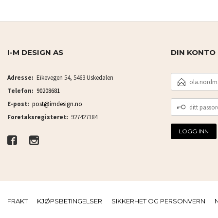
I-M DESIGN AS
DIN KONTO
E-
Adresse:
Eikevegen 54, 5463 Uskedalen
POSTADRESSE
Telefon:
90208681
DITT
E-post:
post@imdesign.no
PASSORD
Foretaksregisteret:
927427184
FRAKT
KJØPSBETINGELSER
SIKKERHET OG PERSONVERN