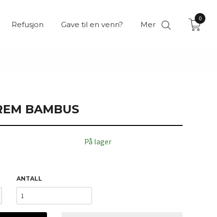
0
Refusjon
Gave til en venn?
Mer
REM BAMBUS
På lager
ANTALL