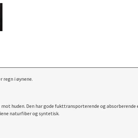
r regn i øynene.
 mot huden. Den har gode fukttransporterende og absorberende eg
ene naturfiber og syntetisk.