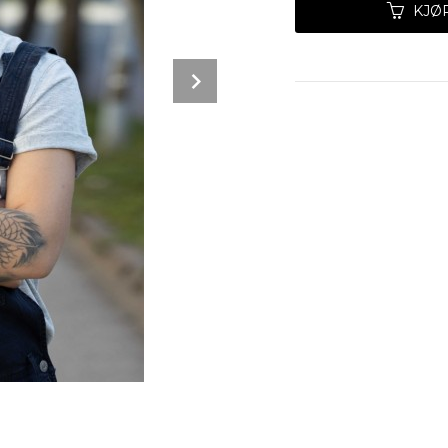
KJØ
Next
Mørk blå