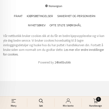
Norwegian
FRAKT
KJØPSBETINGELSER
SIKKERHET OG PERSONVERN
NYHETSBREV
OFTE STILTE SPØRSMÅL
Vår nettbutikk bruker cookies slik at du får en bedre kjøpsopplevelse og vi kan
yte deg bedre service. Vi bruker cookies hovedsaklig til å lagre
innloggingsdetaljer og huske hva du har puttet i handlekurven din. Fortsett å
bruke siden som normalt om du godtar dette.
Les mer
eller
endre innstillinger
for cookies.
Powered by
24Nettbutikk
0
Meny
Søk
Min konto
Handlevogn